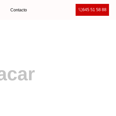
645 51 58 88
g
Contacto
acar
Complicaciones