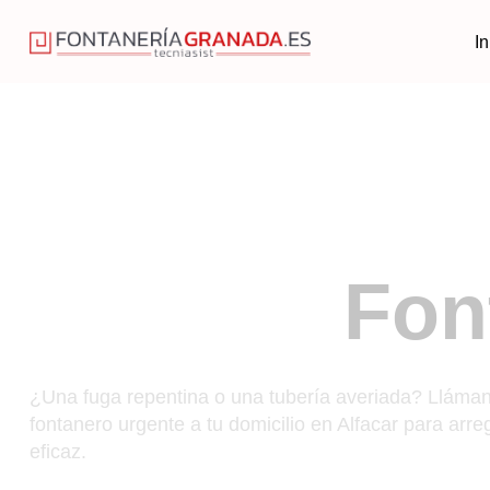
In
Fon
Urgencias 24 
¿Una fuga repentina o una tubería averiada? Lláma
fontanero urgente
a tu domicilio
en Alfacar
para arreg
eficaz.