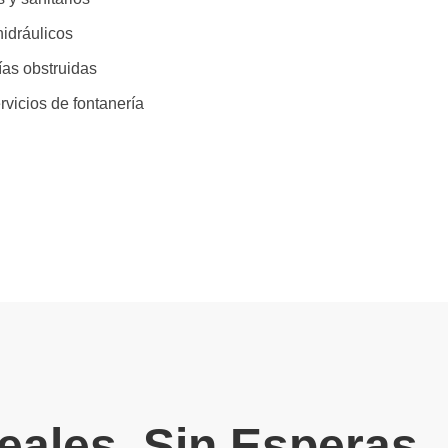
idráulicos
ías obstruidas
rvicios de fontanería
eales, Sin Esperas