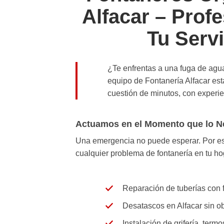
Alfacar – Profe
Tu Servi
¿Te enfrentas a una fuga de agua
equipo de
Fontanería Alfacar
est
cuestión de minutos, con experi
Actuamos en el Momento que lo N
Una emergencia no puede esperar. Por 
cualquier problema
de
fontanería
en tu
ho
Reparación
de tuberías con 
Desatascos
en Alfacar sin o
Instalación
de grifería, termo