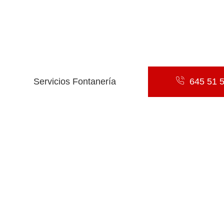
Servicio de Urgencias 24/7
Desatascos Limpios y Sin Romper Nada
Arreglo de Fugas,Ggrifos que Gotean y Cisternas con 
Instalación de Baños, Calderas y Sistemas de Calefacc
Presupuestos Sin coste Ni Compromiso
Servicios Fontanería
645 51 