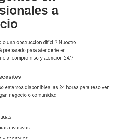
sionales a
cio
 o una obstrucción difícil?
Nuestro
á preparado para atenderte en
encia, compromiso y atención 24/7.
ecesites
eso estamos
disponibles las 24 horas
para resolver
gar
,
negocio
o
comunidad
.
fugas
bras invasivas
s y sanitarios