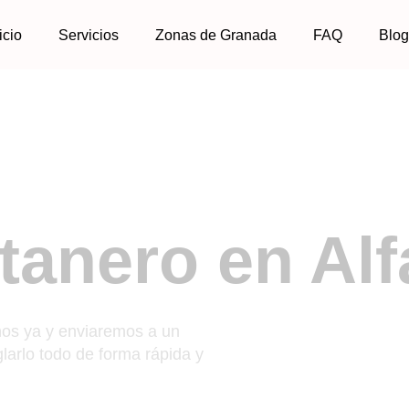
icio
Servicios
Zonas de Granada
FAQ
Blo
tanero en Alf
Horas – Rápido y Sin 
nos ya y enviaremos a un
larlo todo de forma rápida y