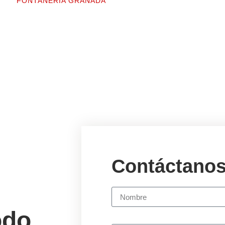
FONTANERÍA GRANADA
Contáctano
odo