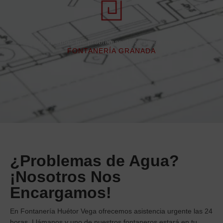
Resolvemos tus problemas de agua en minutos
FONTANERÍA GRANADA
¿Problemas de Agua?
¡Nosotros Nos
Encargamos!
En
Fontanería Huétor Vega
ofrecemos asistencia urgente las 24
horas. Llámanos y uno de nuestros fontaneros estará en tu