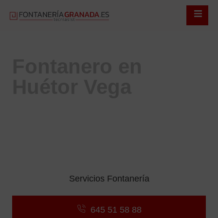
Fontanero en
Huétor Vega
Servicio Urgente 24 Horas
Servicio de Urgencias 24/7
Desatascos Sin Obras ni Molestias
Reparación de Fugas, Grifos y Cisternas
Instalación de Sanitarios, Calderas y Calefacción
Presupuestos Gratuitos y Sin Compromiso
Servicios Fontanería
645 51 58 88