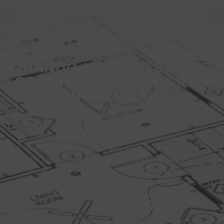
CUANDO UNA GOTERA SE
CONVIERTE EN UN GRAN
PROBLEMA…
Víctor notó que su ducha comenzaba a
embozarse. Pensó que era algo puntual, pero al
día siguiente el agua ya no bajaba. Nos llamó
por la mañana y antes de que acabara el café,
uno de nuestros técnicos estaba en su casa,
desatascando todo sin causar daños. Problema
resuelto en menos de una hora.