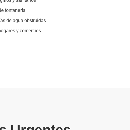
rifos y sanitarios
e fontanería
ías de agua obstruidas
hogares y comercios
os Urgentes