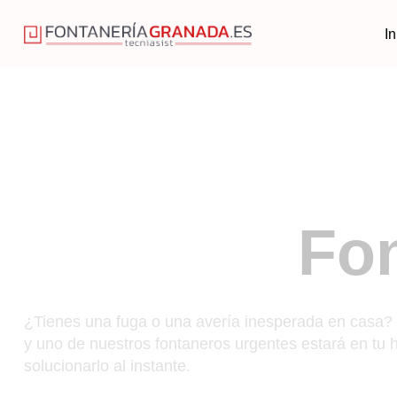
In
Fon
S
¿Tienes una fuga o una avería inesperada en casa?
y uno de nuestros fontaneros urgentes estará en tu h
solucionarlo al instante.