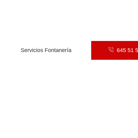
Atención 24/7, Siempre a Tu Lado
Desatascos Rápidos y Sin Obras
Reparación de Fugas, Grifos y Cisternas
Instalación de Calefacción, Calderas y Sanitarios
Presupuesto Sin Compromiso
Servicios Fontanería
645 51 