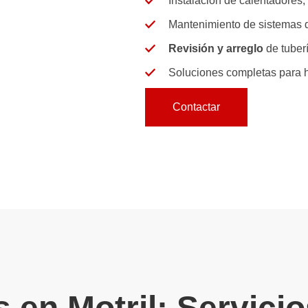
Instalación
de calentadores, g
Mantenimiento
de sistemas d
Revisión y arreglo
de tuber
Soluciones completas
para 
Contactar
 en Motril: Servici