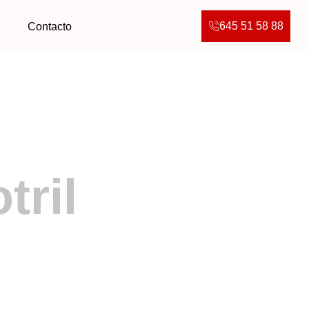
645 51 58 88
g
Contacto
tril
as