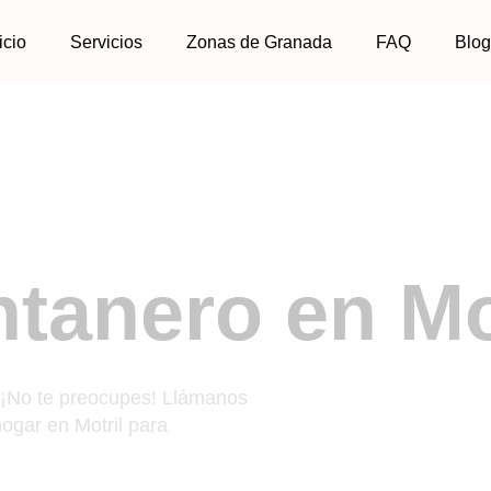
icio
Servicios
Zonas de Granada
FAQ
Blo
tanero en Mo
ervicio Urgente 24 Hor
¡No te preocupes! Llámanos
ogar en Motril para