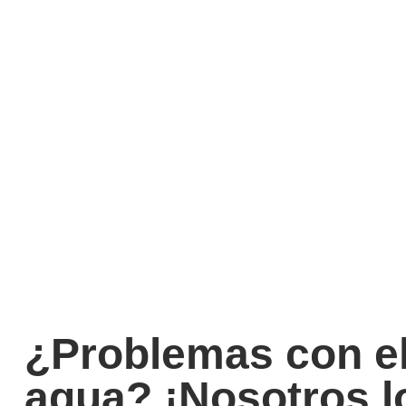
Resolv
¿Problemas con e
agua? ¡Nosotros l