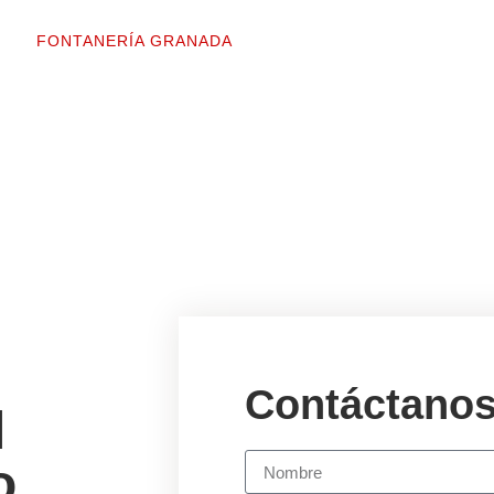
emos tus problemas de agua en minutos
FONTANERÍA GRANADA
Contáctano
l
o