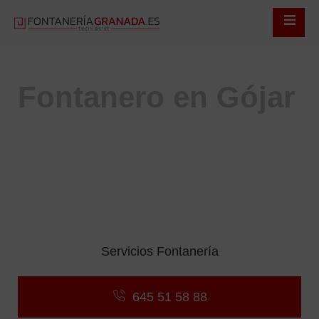
Fontanero en Gójar
Servicio Urgente 24 Horas en
Gójar
Servicio de Urgencias 24/7
Desatascos Sin Obras ni Molestias
Reparación de Fugas, Grifos y Cisternas
Instalación de Sanitarios, Calderas y Calefacción
Presupuestos Gratuitos y Sin Compromiso
Servicios Fontanería
645 51 58 88