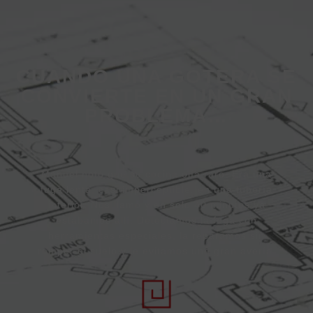
CUANDO UNA GOTERA SE
CONVIERTE EN UN GRAN
PROBLEMA…
Manuel notó que su cocina olía raro. Era una
fuga lenta, casi imperceptible, en una tubería
interior. Nos llamó y en solo 40 minutos ya
estábamos allí. Detectamos la fuga con
herramientas especiales, la reparamos sin
romper el suelo y le evitamos una gran avería.