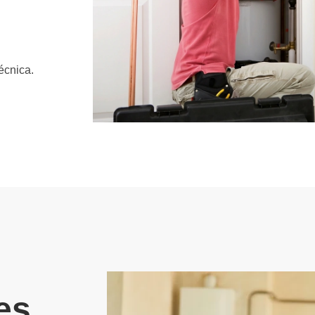
écnica.
es