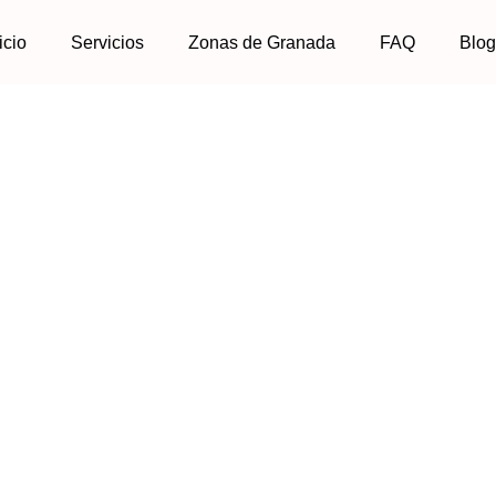
icio
Servicios
Zonas de Granada
FAQ
Blo
 de Fontanero en Gr