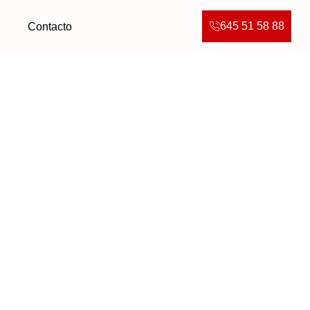
645 51 58 88
g
Contacto
anada